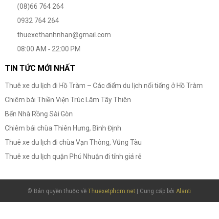
(08)66 764 264
0932 764 264
thuexethanhnhan@gmail.com
08:00 AM ‐ 22:00 PM
TIN TỨC MỚI NHẤT
Thuê xe du lịch đi Hồ Tràm – Các điểm du lịch nổi tiếng ở Hồ Tràm
Chiêm bái Thiền Viện Trúc Lâm Tây Thiên
Bến Nhà Rồng Sài Gòn
Chiêm bái chùa Thiên Hưng, Bình Định
Thuê xe du lịch đi chùa Vạn Thông, Vũng Tàu
Thuê xe du lịch quận Phú Nhuận đi tỉnh giá rẻ
© Bản quyền thuộc về
Thuexetphcm.net
| Cung cấp bởi
Alanti