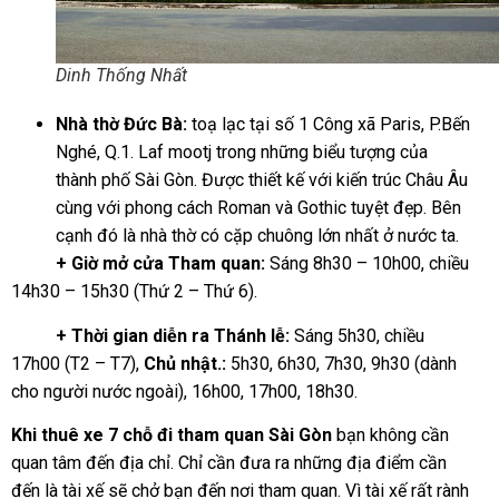
Dinh Thống Nhất
Nhà thờ Đức Bà:
toạ lạc tại số
1 Công xã Paris, P.Bến
Nghé, Q.1. Laf mootj trong những biểu tượng của
thành phố Sài Gòn. Được thiết kế với kiến trúc Châu Âu
cùng với phong cách Roman và Gothic tuyệt đẹp. Bên
cạnh đó là nhà thờ có cặp chuông lớn nhất ở nước ta.
+ Giờ mở cửa Tham quan:
Sáng 8h30 – 10h00, chiều
14h30 – 15h30 (Thứ 2 – Thứ 6).
+ Thời gian diễn ra Thánh lễ:
Sáng 5h30, chiều
17h00 (T2 – T7),
Chủ nhật.:
5h30, 6h30, 7h30, 9h30 (dành
cho người nước ngoài), 16h00, 17h00, 18h30.
Khi thuê xe 7 chỗ đi tham quan Sài Gòn
bạn không cần
quan tâm đến địa chỉ. Chỉ cần đưa ra những địa điểm cần
đến là tài xế sẽ chở bạn đến nơi tham quan. Vì tài xế rất rành