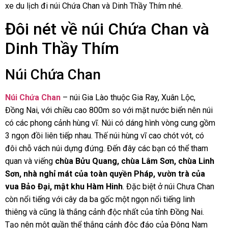
xe du lịch đi núi Chứa Chan và Dinh Thầy Thím nhé.
Đôi nét về núi Chứa Chan và
Dinh Thầy Thím
Núi Chứa Chan
Núi Chứa Chan
– núi Gia Lào thuộc Gia Ray, Xuân Lộc,
Đồng Nai, với chiều cao 800m so với mặt nước biển nên núi
có các phong cảnh hùng vĩ. Núi có dáng hình vòng cung gồm
3 ngọn đồi liên tiếp nhau. Thế núi hùng vĩ cao chót vót, có
đôi chỗ vách núi dựng đứng. Đến đây các bạn có thể tham
quan và viếng
chùa Bửu Quang, chùa Lâm Sơn, chùa Linh
Sơn, nhà nghỉ mát của toàn quyền Pháp, vườn trà của
vua Bảo Đại, mật khu Hàm Hinh
. Đặc biệt ở núi Chưa Chan
còn nổi tiếng với cây da ba gốc một ngọn nổi tiếng linh
thiêng và cũng là thắng cảnh độc nhất của tỉnh Đồng Nai.
Tạo nên một quần thể thắng cảnh độc đáo của Đông Nam