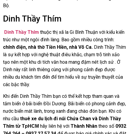
Bộ.
Dinh Thầy Thím
Dinh Thầy Thím
thuộc thị xã la Gi Bình Thuận với kiểu kiến
trúc như một ngôi đình làng. Bao gồm nhiều công trình:
chính điện, nhà thờ Tiền Hiền, nhà Võ Ca.
Dinh Thầy Thím
là sự kết hợp với nghệ thuật điêu khắc, chạm trỗ tinh xảo
tạo nên một khu di tích văn hoa mang đậm nét lịch sử . Ở
Dinh này rất linh thiêng cùng với phong cảnh đẹp được
nhiều du khách tìm đến để tìm hiểu về sự truyền thuyết của
các bậc thầy.
Khi đến Dinh Thầy Thím bạn có thể kết hợp tham quan và
tắm biển ở bãi biển Đồi Dương. Bãi biển có phong cảnh đẹp,
nước biển mát lành, trong xanh đang chào đón bạn. Khi có
nhu cầu
thuê xe du lịch đi núi Chứa Chan và Dinh Thầy
Thím
hãy liên hệ với
Thành Nhân
theo số
0932
từ TpHCM
764 264 – 0937 27 57
34
để được báo giá chính xác và đặt