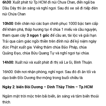
6h30
: Xuất phát từ Tp.HCM đi núi Chưa Chan, đến ngã ba
Dầu Dây thì ăn sáng và nghỉ ngơi. Sau đó xe sẽ đi tiếp đên
núi Chứa Chan
10h00
: Đến chân núi các bạn chinh phục 1000 bậc tam cấp
để khám phá, thắp hương tại 4 chùa 1 miếu và cầu nguyện,
tham quan cây
3 ngọn 1 gốc
để cầu an, tài lộc và giải hạn.
Trải qua cảm giác ngồi thiền trên đỉnh núi để kỷ niệm ngày
đức Phật xuất gia. Viếng thăm chùa Bảo Pháp, chùa
Quảng Đạo, chùa Bửu Quang Tự và nghỉ ngơi tại chùa.
14h00:
Xuất núi và xuất phát đi thị xã La Gi, Bình Thuận.
16h00: Đến nơi nhận phòng, nghỉ ngơi. Sau đó đi ăn tối và
dạo biển Đồi Dương thơ mộng trong buổi chiều tà.
Ngày 2: biển Đồi Dương – Dinh Thầy Thím – Tp.HCM
Ngắm mặt trời mộc trên bãi biển, ăn sáng và tắm biển thoải
thích.