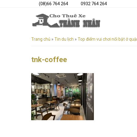
(08)66 764 264
0932 764 264
Trang chủ
»
Tin du lịch
»
Top điểm vui chơi nổi bật ở quậ
tnk-coffee