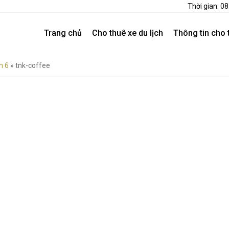
Thời gian: 0
Trang chủ
Cho thuê xe du lịch
Thông tin cho 
n 6
»
tnk-coffee