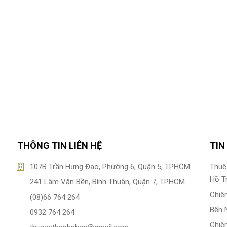
THÔNG TIN LIÊN HỆ
TIN
107B Trần Hưng Đạo, Phường 6, Quận 5, TPHCM
Thuê 
Hồ T
241 Lâm Văn Bền, Bình Thuận, Quận 7, TPHCM
Chiê
(08)66 764 264
Bến 
0932 764 264
Chiê